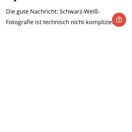
Die gute Nachricht: Schwarz-Weiß-
Fotografie ist technisch nicht komplizierter
als Farbfotografie.
Im Gegenteil
, sie
verzeiht sogar manchen Fehler, den Farbe
gnadenlos offenlegt.
Du kannst in Farbe fotografieren und später
in der Bearbeitung zu Schwarz-Weiß
wechseln. (Lass dir bitte nicht in diversen
Foren erzählen, dass das ein „Verbrechen“
wäre 😉