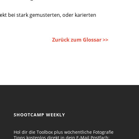
fekt bei stark gemusterten, oder karierten
Zurück zum Glossar >>
SHOOTCAMP WEEKLY
Hol dir die Toolbox plus wöchentliche Fotografie
Tipps kostenlos direkt in dein E-Mail Postfach: