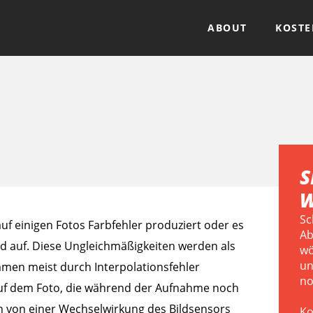
ABOUT
KOSTE
S
W
Sc
auf einigen Fotos Farbfehler produziert oder es
Ab
ld auf. Diese Ungleichmäßigkeiten werden als
wö
un
mmen meist durch Interpolationsfehler
no
auf dem Foto, die während der Aufnahme noch
 von einer Wechselwirkung des Bildsensors
Ko