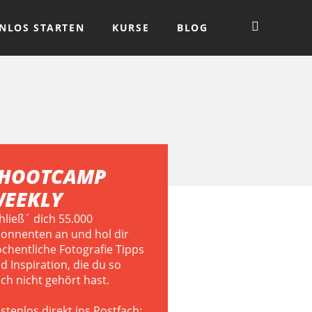
NLOS STARTEN
KURSE
BLOG
HOOTCAMP
EEKLY
hließ´ dich 55.000
onnenten an und hol dir
chentliche Fotografie Tipps
d Inspiration, die du so
ch nicht gehört hast.
stenlos direkt ins Postfach: