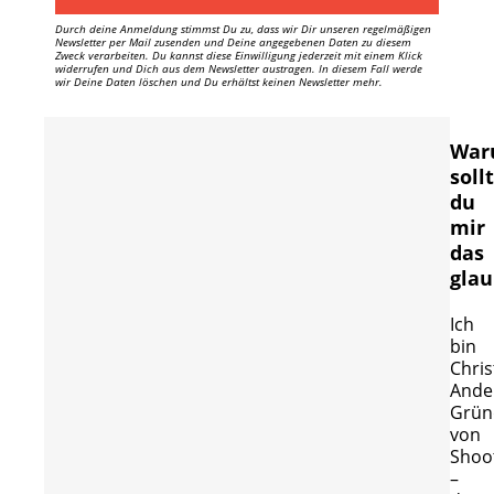
Durch deine Anmeldung stimmst Du zu, dass wir Dir unseren regelmäßigen
Newsletter per Mail zusenden und Deine angegebenen Daten zu diesem
Zweck verarbeiten. Du kannst diese Einwilligung jederzeit mit einem Klick
widerrufen und Dich aus dem Newsletter austragen. In diesem Fall werde
wir Deine Daten löschen und Du erhältst keinen Newsletter mehr.
War
soll
du
mir
das
gla
Ich
bin
Chris
Ander
Grün
von
Shoo
–