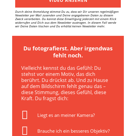
VIDEO ANSEHEN
Durch deine Anmeldung stimmst Du zu, dass wir Dir unseren regelmäßigen
Newsletter per Mail zusenden und Deine angegebenen Daten zu diesem
Zweck verarbeiten. Du kannst diese Einwilligung jederzeit mit einem Klick
widerrufen und Dich aus dem Newsletter austragen. In diesem Fall werde
wir Deine Daten löschen und Du erhältst keinen Newsletter mehr.
Du fotografierst. Aber irgendwas
fehlt noch.
Vielleicht kennst du das Gefühl: Du
stehst vor einem Motiv, das dich
berührt. Du drückst ab. Und zu Hause
auf dem Bildschirm fehlt genau das –
diese Stimmung, dieses Gefühl, diese
Kraft. Du fragst dich:
Liegt es an meiner Kamera?
Brauche ich ein besseres Objektiv?