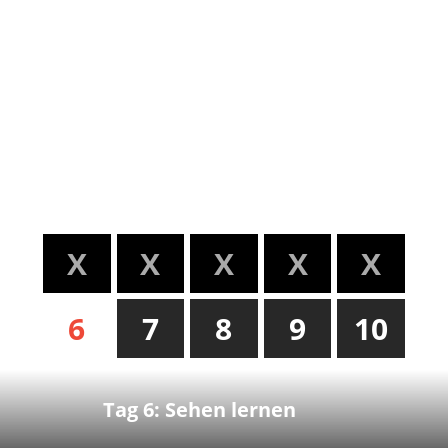
X
X
X
X
X
6
7
8
9
10
Tag 6: Sehen lernen