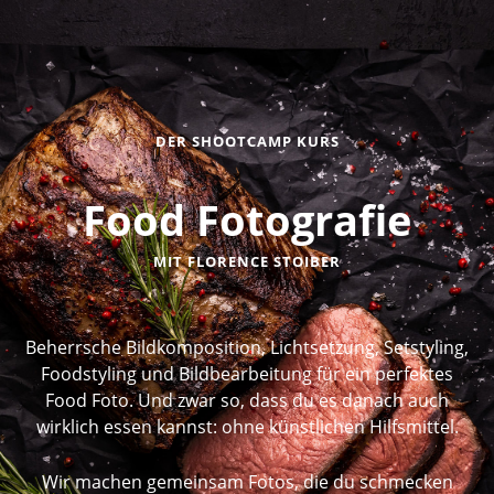
DER SHOOTCAMP KURS
Food Fotografie
MIT FLORENCE STOIBER
Beherrsche Bildkomposition, Lichtsetzung, Setstyling,
Foodstyling und Bildbearbeitung für ein perfektes
Food Foto. Und zwar so, dass du es danach auch
wirklich essen kannst: ohne künstlichen Hilfsmittel.
Wir machen gemeinsam Fotos, die du schmecken