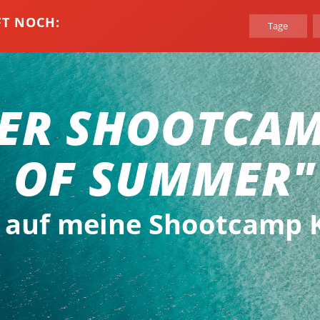
FT NOCH:
Tage
ER SHOOTCA
 OF SUMMER"
 auf meine Shootcamp 