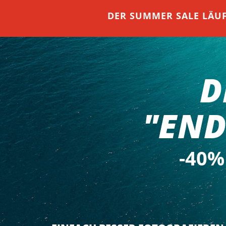
DER SUMMER SALE LÄU
D
"END
-40%