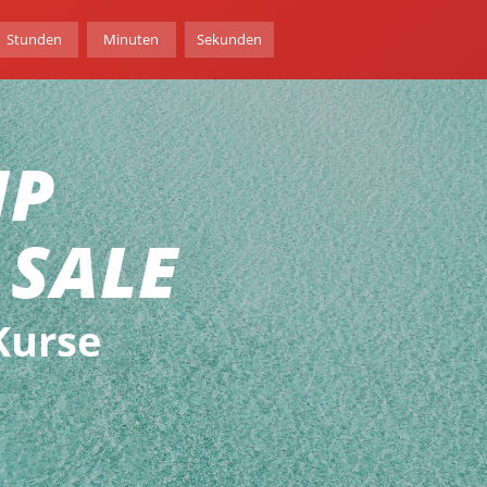
Stunden
Minuten
Sekunden
MP
 SALE
Kurse